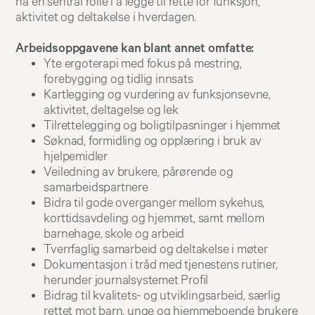
ha en sentral rolle i å legge til rette for funksjon,
aktivitet og deltakelse i hverdagen.
Arbeidsoppgavene kan blant annet omfatte:
Yte ergoterapi med fokus på mestring,
forebygging og tidlig innsats
Kartlegging og vurdering av funksjonsevne,
aktivitet, deltagelse og lek
Tilrettelegging og boligtilpasninger i hjemmet
Søknad, formidling og opplæring i bruk av
hjelpemidler
Veiledning av brukere, pårørende og
samarbeidspartnere
Bidra til gode overganger mellom sykehus,
korttidsavdeling og hjemmet, samt mellom
barnehage, skole og arbeid
Tverrfaglig samarbeid og deltakelse i møter
Dokumentasjon i tråd med tjenestens rutiner,
herunder journalsystemet Profil
Bidrag til kvalitets- og utviklingsarbeid, særlig
rettet mot barn, unge og hjemmeboende brukere