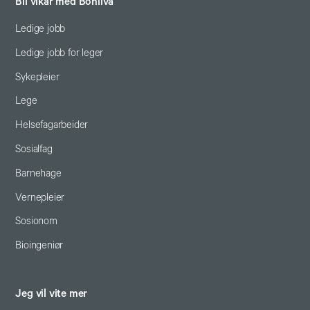
Bli vikar med Bonliva
Ledige jobb
Ledige jobb for leger
Sykepleier
Lege
Helsefagarbeider
Sosialfag
Barnehage
Vernepleier
Sosionom
Bioingeniør
Jeg vil vite mer