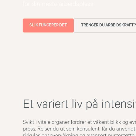
for din neste arbeidsplass.
SLIK FUNGERER DET
TRENGER DU ARBEIDSKRAFT?
Et variert liv på inten
Svikt i vitale organer fordrer et våkent blikk og ev
press. Reiser du ut som konsulent, får du anvendt 
sirkulasjonsovervåkning og avansert pustestøtte 