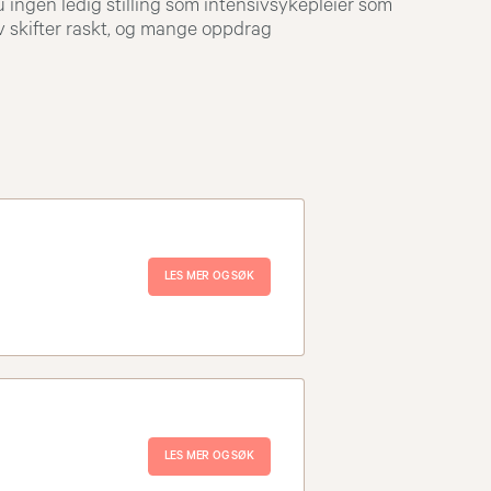
 ingen ledig stilling som intensivsykepleier som
v skifter raskt, og mange oppdrag
LES MER OG SØK
LES MER OG SØK