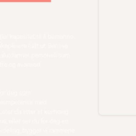
er kapasitet til å bemanne
pleiere fullt ut. Bonliva
ialutdannet personell som
øtte og avansert
 for deg som
isskompetanse med
eter du etter et kortvarig
s, eller ser du for deg en
avdeling, bygger vi rammene