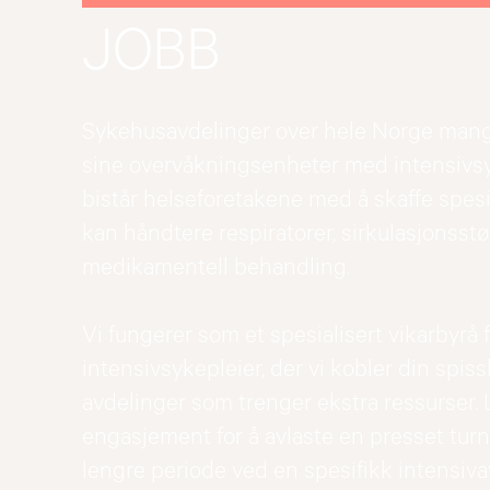
JOBB
Sykehusavdelinger over hele Norge mangl
sine overvåkningsenheter med intensivsyke
bistår helseforetakene med å skaffe spes
kan håndtere respiratorer, sirkulasjonsst
medikamentell behandling.
Vi fungerer som et spesialisert vikarbyrå
intensivsykepleier, der vi kobler din sp
avdelinger som trenger ekstra ressurser. L
engasjement for å avlaste en presset turnu
lengre periode ved en spesifikk intensiv