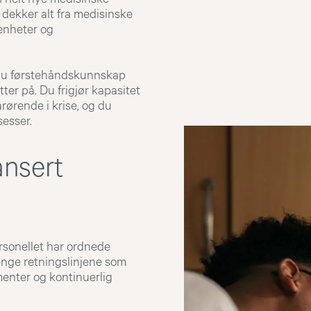
r dekker alt fra medisinske
enheter og
 du førstehåndskunnskap
tter på. Du frigjør kapasitet
rørende i krise, og du
sesser.
ansert
rsonellet har ordnede
enge retningslinjene som
enter og kontinuerlig