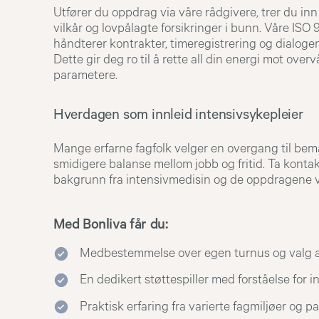
Utfører du oppdrag via våre rådgivere, trer du inn
vilkår og lovpålagte forsikringer i bunn. Våre ISO 
håndterer kontrakter, timeregistrering og dialog
Dette gir deg ro til å rette all din energi mot ov
parametere.
Hverdagen som innleid intensivsykepleier
Mange erfarne fagfolk velger en overgang til bem
smidigere balanse mellom jobb og fritid. Ta kontak
bakgrunn fra intensivmedisin og de oppdragene vi
Med Bonliva får du:
Medbestemmelse over egen turnus og valg 
En dedikert støttespiller med forståelse for i
Praktisk erfaring fra varierte fagmiljøer og p