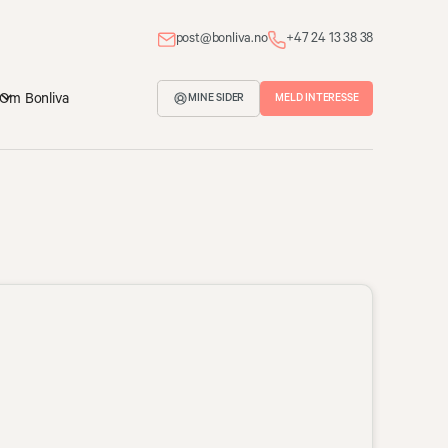
post@bonliva.no
+47 24 13 38 38
Om Bonliva
MELD INTERESSE
MINE SIDER