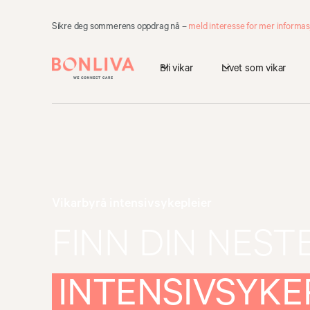
Sikre deg sommerens oppdrag nå –
meld interesse for mer informas
Bli vikar
Livet som vikar
Vikarbyrå intensivsykepleier
FINN DIN NEST
INTENSIVSYKE