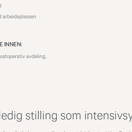
d
d arbeidsplassen
 INNEN:
ostoperativ avdeling,
ledig stilling som intensivs