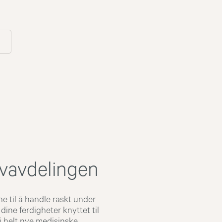
sivavdelingen
ne til å handle raskt under
dine ferdigheter knyttet til
i helt nye medisinske