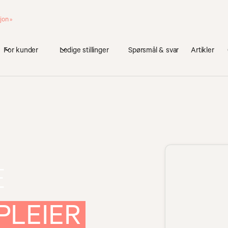
jon »
For kunder
Ledige stillinger
Spørsmål & svar
Artikler
E
PLEIER