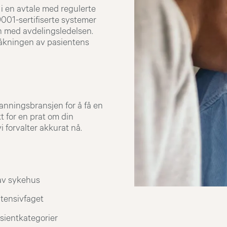
 i en avtale med regulerte
9001-sertifiserte systemer
en med avdelingsledelsen.
ervåkningen av pasientens
anningsbransjen for å få en
t for en prat om din
 forvalter akkurat nå.
av sykehus
ntensivfaget
asientkategorier