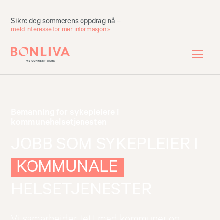
Sikre deg sommerens oppdrag nå –
meld interesse for mer informasjon »
Bemanning for sykepleiere i
kommunehelsetjenesten
JOBB SOM SYKEPLEIER I
KOMMUNALE
HELSETJENESTER
Vi samarbeider tett med kommuner og