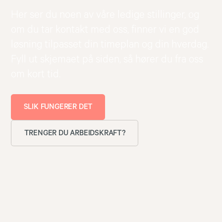
Her ser du noen av våre ledige stillinger, og
om du tar kontakt med oss, finner vi en god
løsning tilpasset din timeplan og din hverdag.
Fyll ut skjemaet på siden, så hører du fra oss
om kort tid.
SLIK FUNGERER DET
TRENGER DU ARBEIDSKRAFT?