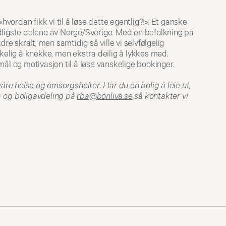
hvordan fikk vi til å løse dette egentlig?!». Et ganske
nordligste delene av Norge/Sverige. Med en befolkning på
re skralt, men samtidig så ville vi selvfølgelig
lig å knekke, men ekstra deilig å lykkes med.
mål og motivasjon til å løse vanskelige bookinger.
våre helse og omsorgshelter. Har du en bolig å leie ut,
se- og boligavdeling på
rba@bonliva.se
så kontakter vi