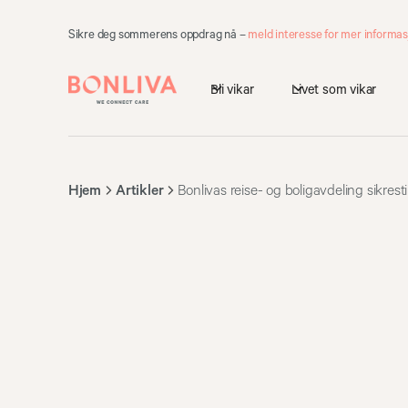
Sikre deg sommerens oppdrag nå –
meld interesse for mer informas
Bli vikar
Livet som vikar
Hjem
Artikler
Bonlivas reise- og boligavdeling sikresti