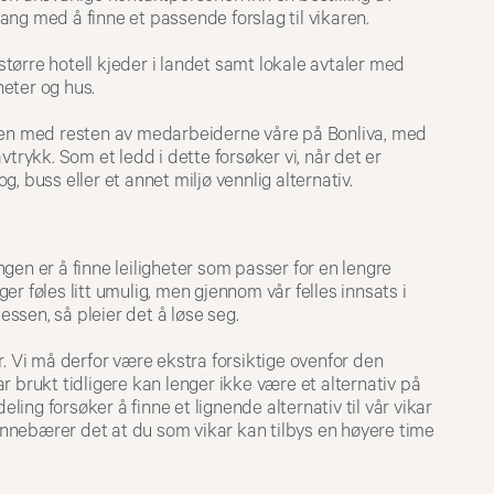
 gang med å finne et passende forslag til vikaren.
tørre hotell kjeder i landet samt lokale avtaler med
heter og hus.
mmen med resten av medarbeiderne våre på Bonliva, med
vtrykk. Som et ledd i dette forsøker vi, når det er
og, buss eller et annet miljø vennlig alternativ.
gen er å finne leiligheter som passer for en lengre
r føles litt umulig, men gjennom vår felles innsats i
rosessen, så pleier det å løse seg.
r. Vi må derfor være ekstra forsiktige ovenfor den
r brukt tidligere kan lenger ikke være et alternativ på
eling forsøker å finne et lignende alternativ til vår vikar
 innebærer det at du som vikar kan tilbys en høyere time