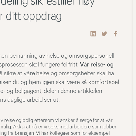
deling sikrestiller høy
er ditt oppdrag
nen bemanning av helse og omsorgspersonell
prosessen skal fungere feilfritt.
Vår reise- og
 å sikre at våre helse og omsorgshelter skal ha
reisen dit og hjem igjen skal være så komfortabel
- og boligagent, deler i denne artikkelen
ns daglige arbeid ser ut.
v reise og bolig ettersom vi ønsker å sørge for at vår
m mulig. Akkurat nå er vi seks medarbeidere som jobber
ing fra bransjen. Vi har kollegaer som for eksempel