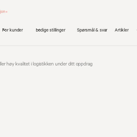
jon »
For kunder
Ledige stillinger
Spørsmål & svar
Artikler
ller høy kvalitet i logistikken under ditt oppdrag