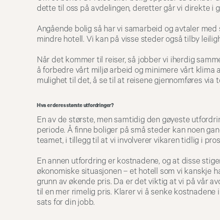
dette til oss på avdelingen, deretter går vi direkte i
Angående bolig så har vi samarbeid og avtaler med s
mindre hotell. Vi kan på visse steder også tilby leilig
Når det kommer til reiser, så jobber vi iherdig sa
å forbedre vårt miljø arbeid og minimere vårt klima a
mulighet til det, å se til at reisene gjennomføres via t
Hva er deres største utfordringer?
En av de største, men samtidig den gøyeste utfordrin
periode. Å finne boliger på små steder kan noen gange
teamet, i tillegg til at vi involverer vikaren tidlig i p
En annen utfordring er kostnadene, og at disse stige
økonomiske situasjonen – et hotell som vi kanskje ha
grunn av økende pris. Da er det viktig at vi på vår avd
til en mer rimelig pris. Klarer vi å senke kostnadene
sats for din jobb.