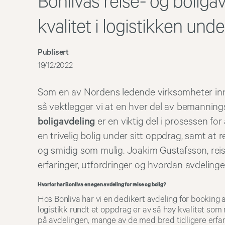
Bonlivas reise- og boligav
kvalitet i logistikken und
Publisert
19/12/2022
Som en av Nordens ledende virksomheter in
så vektlegger vi at en hver del av bemannings
boligavdeling
er en viktig del i prosessen for
en trivelig bolig under sitt oppdrag, samt at 
og smidig som mulig. Joakim Gustafsson, reise
erfaringer, utfordringer og hvordan avdelinge
Hvorfor har Bonliva en egen avdeling for reise og bolig?
Hos Bonliva har vi en dedikert avdeling for booking a
logistikk rundt et oppdrag er av så høy kvalitet so
på avdelingen, mange av de med bred tidligere erfar