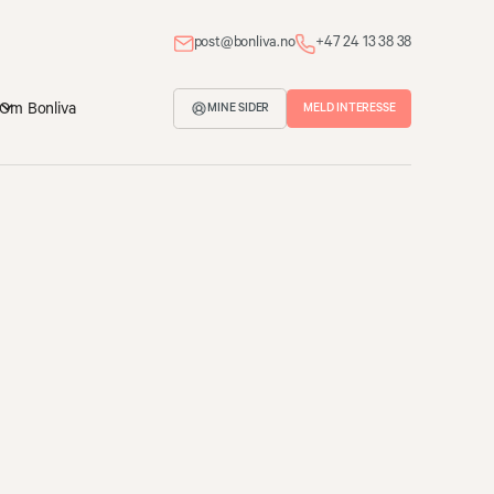
post@bonliva.no
+47 24 13 38 38
Om Bonliva
MELD INTERESSE
MINE SIDER