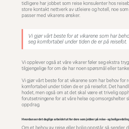
tidligere har jobbet som reise konsulenter hos reiseb
store kontakt nettverk av utleiere og hotell, noe som gj
passer med vikarens ønsker.
Vi gjør vårt beste for at vikarene som har beho
seg komfortabel under tiden de er på reisefot.
Vi opplever også at våre vikarer føler seg ekstra try
tilgjengelige for om de har noen spørsmål eller tanke
Vi gjør vårt beste for at vikarene som har behov for 
komfortabel under tiden de er på reisefot. Det handl
hodet, men også om at det skal være et trivelig opp
forutsetningene for at våre helse og omsorgshelter sk
oppdrag.
Hvordan ser det daglige arbeidet ut for dere som jobber på reise- og boligavdeli
Om et behov av reise eller bolig oppstår så sender d