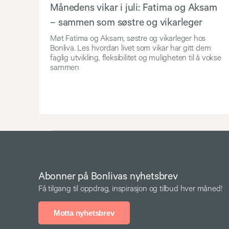
Månedens vikar i juli: Fatima og Aksam
– sammen som søstre og vikarleger
Møt Fatima og Aksam, søstre og vikarleger hos
Bonliva. Les hvordan livet som vikar har gitt dem
faglig utvikling, fleksibilitet og muligheten til å vokse
sammen
Abonner på Bonlivas nyhetsbrev
Få tilgang til oppdrag, inspirasjon og tilbud hver måned!
Motta nyhetsbrev