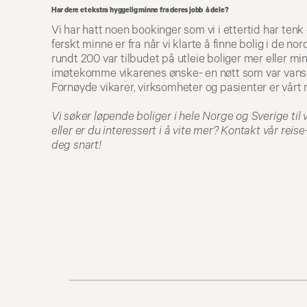
Har dere et ekstra hyggelig minne fra deres jobb å dele?
Vi har hatt noen bookinger som vi i ettertid har tenk «
ferskt minne er fra når vi klarte å finne bolig i de 
rundt 200 var tilbudet på utleie boliger mer eller mind
imøtekomme vikarenes ønske- en nøtt som var vanske
Fornøyde vikarer, virksomheter og pasienter er vårt 
Vi søker løpende boliger i hele Norge og Sverige til 
eller er du interessert i å vite mer? Kontakt vår rei
deg snart!