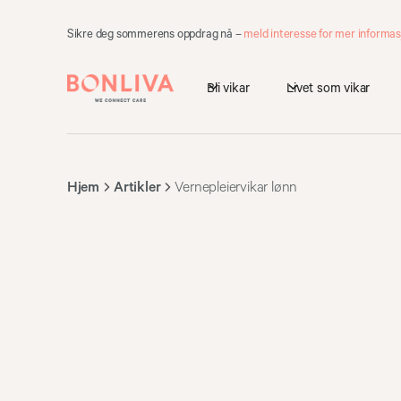
Sikre deg sommerens oppdrag nå –
meld interesse for mer informas
Bli vikar
Livet som vikar
Hjem
Artikler
Vernepleiervikar lønn