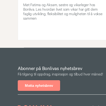
Møt Fatima og Aksam, søstre og vikarleger hos
Bonliva. Les hvordan livet som vikar har gitt dem
faglig utvikling, fleksibilitet og muligheten til å vokse
sammen
Abonner på Bonlivas nyhetsbrev
Få tilgang til oppdrag, inspirasjon og tilbud hver måned!
Motta nyhetsbrev