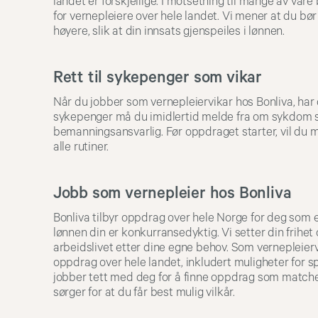
landet er forskjellige. I motsetning til mange av våre
for vernepleiere over hele landet. Vi mener at du bø
høyere, slik at din innsats gjenspeiles i lønnen.
Rett til sykepenger som vikar
Når du jobber som vernepleiervikar hos Bonliva, har du
sykepenger må du imidlertid melde fra om sykdom s
bemanningsansvarlig. Før oppdraget starter, vil du
alle rutiner.
Jobb som vernepleier hos Bonliva
Bonliva tilbyr oppdrag over hele Norge for deg som e
lønnen din er konkurransedyktig. Vi setter din frihet o
arbeidslivet etter dine egne behov. Som vernepleiervi
oppdrag over hele landet, inkludert muligheter for sp
jobber tett med deg for å finne oppdrag som matcher
sørger for at du får best mulig vilkår.