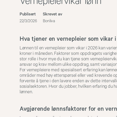
Vernepleiervikar lønn
Publisert
Skrevet av
22/3/2026
Bonliva
Hva tjener en vernepleier som vikar 
Lønnen til en vernepleier som vikar i 2026 kan varie
kroner i måneden. Faktorer som oppdragets varighet,
stor rolle i hvor mye du kan tjene som vernepleiervika
ansvar og krav mellom ulike oppdrag, samt variasjon
For vernepleiere med spesialisert erfaring kan lønne
områder med høy etterspørsel eller ved krevende o
forvente å tjene i den lavere enden av dette interval
sosialsektoren. Hvor du jobber, hvilken erfaring du h
lønnen.
Avgjørende lønnsfaktorer for en vern