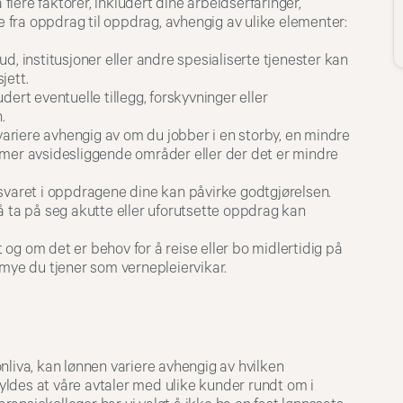
lere faktorer, inkludert dine arbeidserfaringer,
fra oppdrag til oppdrag, avhengig av ulike elementer:
ud, institusjoner eller andre spesialiserte tjenester kan
jett.
udert eventuelle tillegg, forskyvninger eller
.
ariere avhengig av om du jobber i en storby, en mindre
 mer avsidesliggende områder eller der det er mindre
varet i oppdragene dine kan påvirke godtgjørelsen.
il å ta på seg akutte eller uforutsette oppdrag kan
g om det er behov for å reise eller bo midlertidig på
 mye du tjener som vernepleiervikar.
nliva, kan lønnen variere avhengig av hvilken
skyldes at våre avtaler med ulike kunder rundt om i