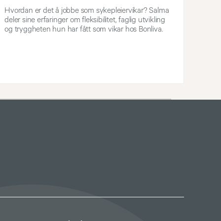
Hvordan er det å jobbe som sykepleiervikar? Salma
deler sine erfaringer om fleksibilitet, faglig utvikling
og tryggheten hun har fått som vikar hos Bonliva.