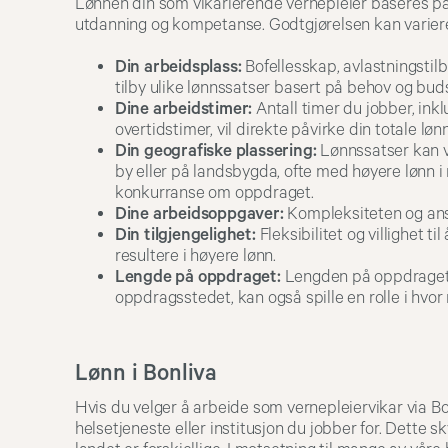
Lønnen din som vikarierende vernepleier baseres på f
utdanning og kompetanse. Godtgjørelsen kan variere 
Din arbeidsplass:
Bofellesskap, avlastningstilb
tilby ulike lønnssatser basert på behov og buds
Dine arbeidstimer:
Antall timer du jobber, inkl
overtidstimer, vil direkte påvirke din totale lønn
Din geografiske plassering:
Lønnssatser kan v
by eller på landsbygda, ofte med høyere lønn i
konkurranse om oppdraget.
Dine arbeidsoppgaver:
Kompleksiteten og ans
Din tilgjengelighet:
Fleksibilitet og villighet t
resultere i høyere lønn.
Lengde på oppdraget:
Lengden på oppdraget o
oppdragsstedet, kan også spille en rolle i hvor
Lønn i Bonliva
Hvis du velger å arbeide som vernepleiervikar via Bo
helsetjeneste eller institusjon du jobber for. Dette 