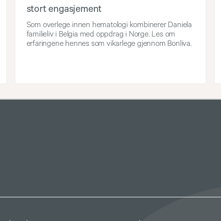
stort engasjement
Som overlege innen hematologi kombinerer Daniela
familieliv i Belgia med oppdrag i Norge. Les om
erfaringene hennes som vikarlege gjennom Bonliva.