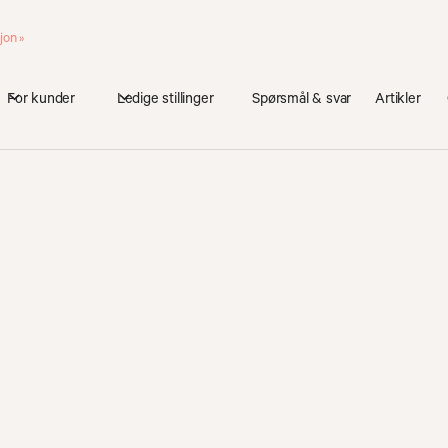
jon »
For kunder
Ledige stillinger
Spørsmål & svar
Artikler