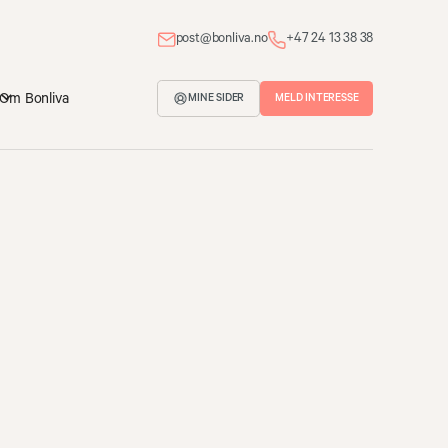
post@bonliva.no
+47 24 13 38 38
Om Bonliva
MELD INTERESSE
MINE SIDER