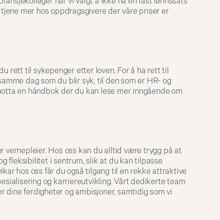
 bransjekolleger har vi valgt å ikke ha en fast lønnssats
r tjene mer hos oppdragsgivere der våre priser er
 rett til sykepenger etter loven. For å ha rett til
amme dag som du blir syk, til den som er HR- og
 motta en håndbok der du kan lese mer inngående om
r vernepleier. Hos oss kan du alltid være trygg på at
g fleksibilitet i sentrum, slik at du kan tilpasse
kar hos oss får du også tilgang til en rekke attraktive
esialisering og karriereutvikling. Vårt dedikerte team
 dine ferdigheter og ambisjoner, samtidig som vi