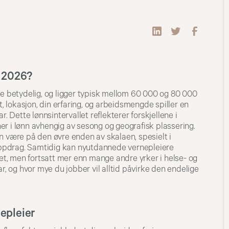
i 2026?
re betydelig, og ligger typisk mellom 60 000 og 80 000
 lokasjon, din erfaring, og arbeidsmengde spiller en
r. Dette lønnsintervallet reflekterer forskjellene i
er i lønn avhengig av sesong og geografisk plassering.
n være på den øvre enden av skalaen, spesielt i
ppdrag. Samtidig kan nyutdannede vernepleiere
let, men fortsatt mer enn mange andre yrker i helse- og
ar, og hvor mye du jobber vil alltid påvirke den endelige
epleier